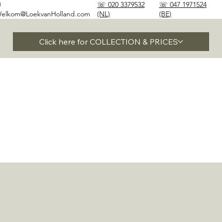
✉
☏ 020 3379532
☏ 047 1971524
elkom@LoekvanHolland.com
(NL)
(BE)
Click here for COLLECTION & PRICES