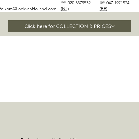
✉
☏ 020 3379532
☏ 047 1971524
elkom@LoekvanHolland.com
(NL)
(BE)
Click here for COLLECTION & PRICES