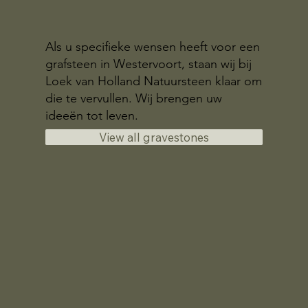
Als u specifieke wensen heeft voor een
grafsteen in Westervoort, staan wij bij
Loek van Holland Natuursteen klaar om
die te vervullen. Wij brengen uw
ideeën tot leven.
View all gravestones