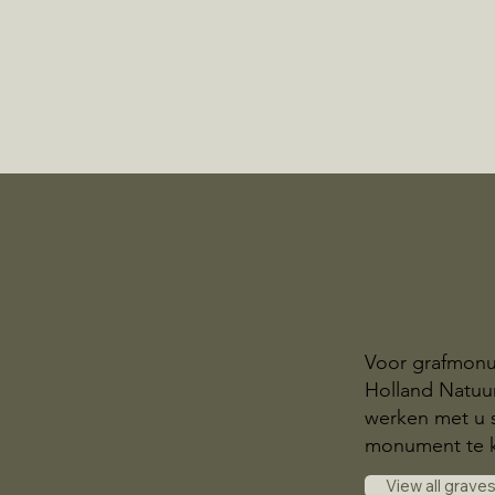
Voor grafmonu
Holland Natuur
werken met u 
monument te 
View all grave