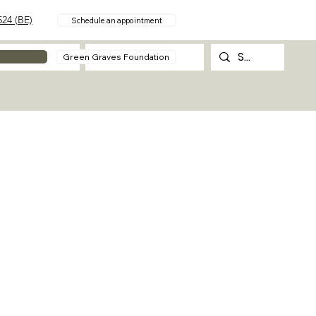
24 (BE)
Schedule an appointment
About
Contact
Green Graves Foundation