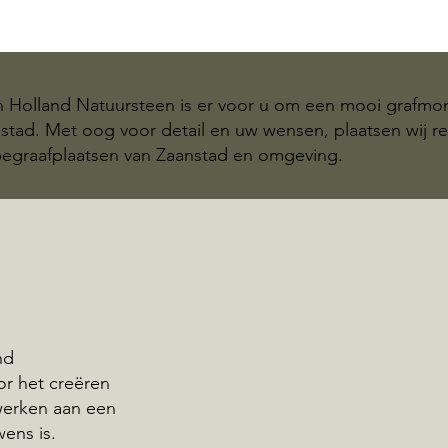
n Holland Natuursteen is er voor u om een mooi grafm
nstad. Met oog voor detail en uw wensen, plaatsen wij r
graafplaatsen van Zaanstad en omgeving.
nd
or het creëren
werken aan een
wens is.