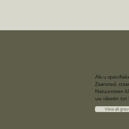
Als u specifie
Zaanstad, staa
Natuursteen kl
uw ideeën tot 
View all gra