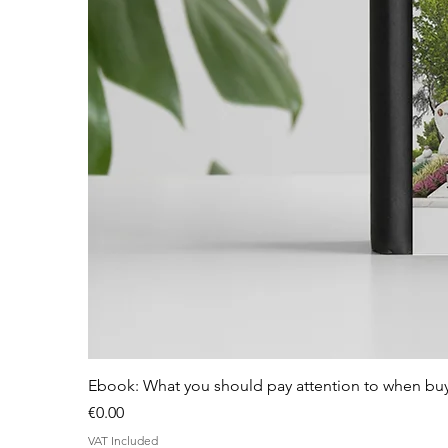
Ebook: What you should pay attention to when bu
Price
€0.00
VAT Included