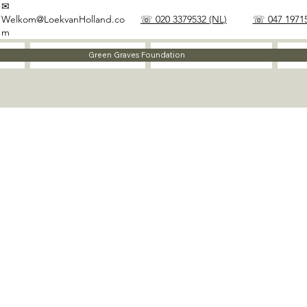
✉
Welkom@LoekvanHolland.co
☏ 020 3379532 (NL)
☏ 047 19715
m
Method
Materials
Green Graves Foundation