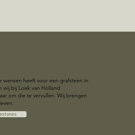
ke wensen heeft voor een grafsteen in
n wij bij Loek van Holland
aar om die te vervullen. Wij brengen
leven.
vestones