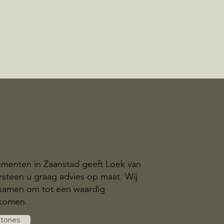
menten in Zaanstad geeft Loek van
steen u graag advies op maat. Wij
samen om tot een waardig
komen.
stones