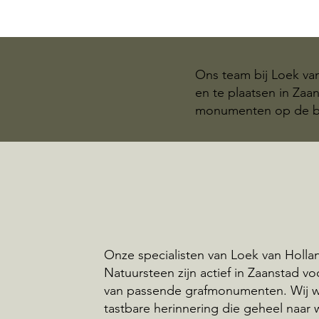
Ons team bij Loek va
en te plaatsen in Zaa
monumenten op de be
Onze specialisten van Loek van Holla
Natuursteen zijn actief in Zaanstad vo
van passende grafmonumenten. Wij 
tastbare herinnering die geheel naar 