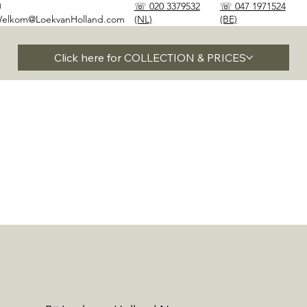
✉
☏ 020 3379532
☏ 047 1971524
elkom@LoekvanHolland.com
(NL)
(BE)
Click here for COLLECTION & PRICES