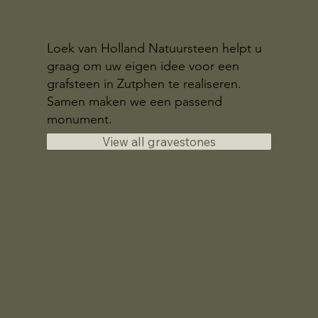
Loek van Holland Natuursteen helpt u
graag om uw eigen idee voor een
grafsteen in Zutphen te realiseren.
Samen maken we een passend
monument.
View all gravestones