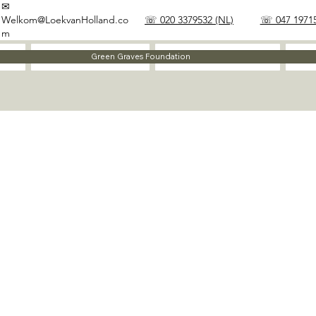
✉
Welkom@LoekvanHolland.co
☏ 020 3379532 (NL)
☏ 047 19715
m
Method
Materials
Green Graves Foundation