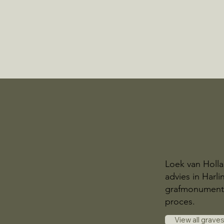
Loek van Holla
advies in Harl
grafmonument. W
proces.
View all grave