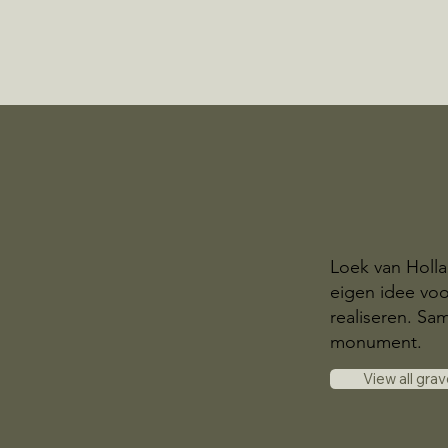
Loek van Holl
eigen idee voo
realiseren. S
monument.
View all gra