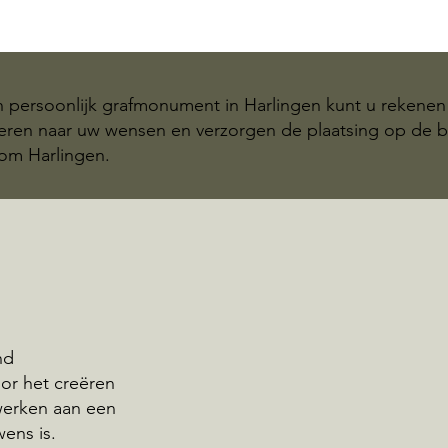
n persoonlijk grafmonument in Harlingen kunt u rekenen
teren naar uw wensen en verzorgen de plaatsing op de b
om Harlingen.
nd
oor het creëren
werken aan een
wens is.