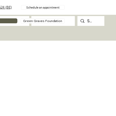
24 (BE)
Schedule an appointment
About
Contact
Green Graves Foundation