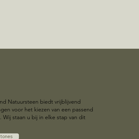
nd Natuursteen biedt vrijblijvend
ingen voor het kiezen van een passend
ij staan u bij in elke stap van dit
stones