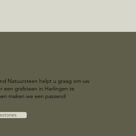
and Natuursteen helpt u graag om uw
r een grafsteen in Harlingen te
amen maken we een passend
vestones