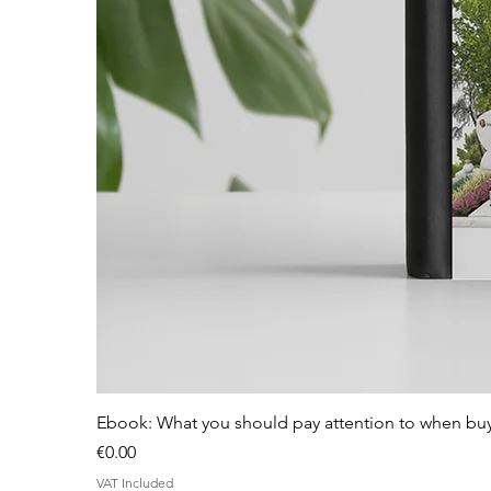
Ebook: What you should pay attention to when bu
Price
€0.00
VAT Included