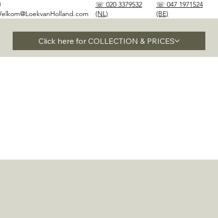
✉
☏ 020 3379532
☏ 047 1971524
elkom@LoekvanHolland.com
(NL)
(BE)
Click here for COLLECTION & PRICES