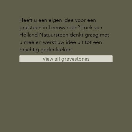
Heeft u een eigen idee voor een
grafsteen in Leeuwarden? Loek van
Holland Natuursteen denkt graag met
u mee en werkt uw idee uit tot een
prachtig gedenkteken.
View all gravestones