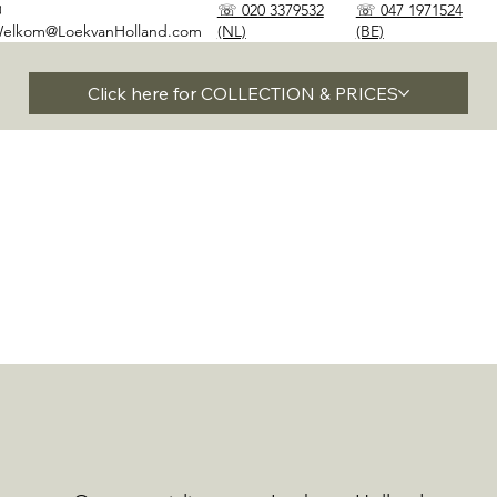
✉
☏ 020 3379532
☏ 047 1971524
elkom@LoekvanHolland.com
(NL)
(BE)
Click here for COLLECTION & PRICES