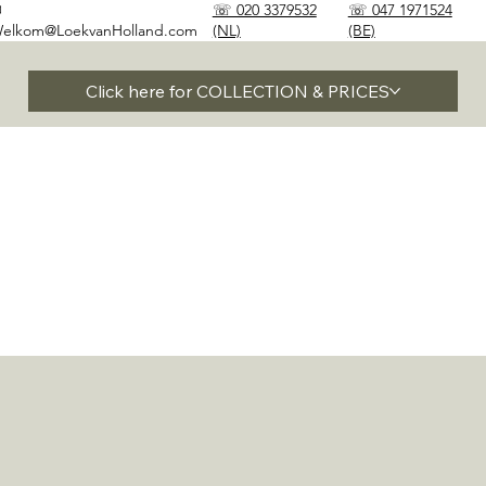
✉
☏ 020 3379532
☏ 047 1971524
elkom@LoekvanHolland.com
(NL)
(BE)
Click here for COLLECTION & PRICES