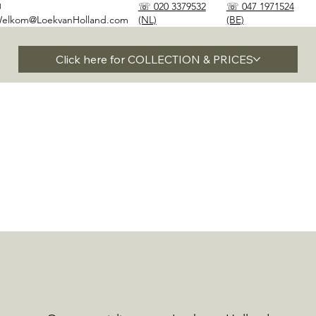
✉
☏ 020 3379532
☏ 047 1971524
elkom@LoekvanHolland.com
(NL)
(BE)
Click here for COLLECTION & PRICES