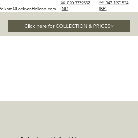
✉
☏ 020 3379532
☏ 047 1971524
elkom@LoekvanHolland.com
(NL)
(BE)
Click here for COLLECTION & PRICES