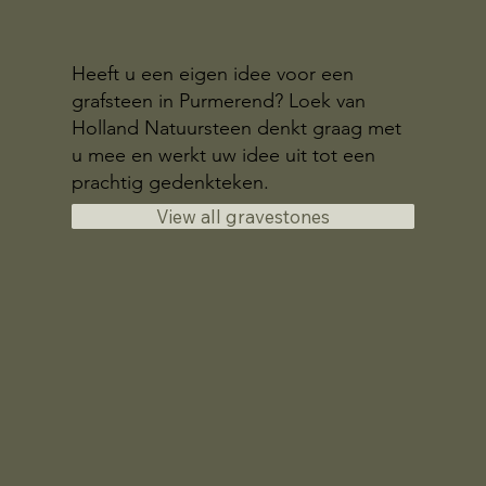
Heeft u een eigen idee voor een
grafsteen in Purmerend? Loek van
Holland Natuursteen denkt graag met
u mee en werkt uw idee uit tot een
prachtig gedenkteken.
View all gravestones