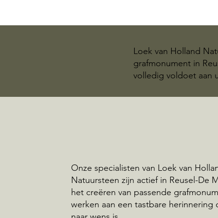
Loek van Holland Natu
grafmonument in Reus
volledig voldoet aan
Onze specialisten van Loek van Holla
Natuursteen zijn actief in Reusel-De 
het creëren van passende grafmonum
werken aan een tastbare herinnering 
naar wens is.