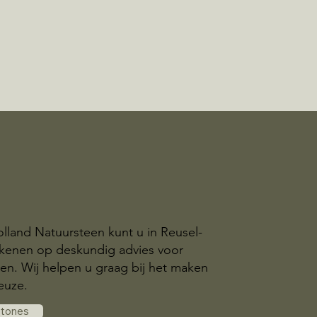
olland Natuursteen kunt u in Reusel-
kenen op deskundig advies voor
n. Wij helpen u graag bij het maken
euze.
stones