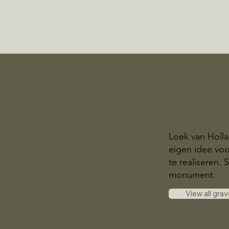
Loek van Holl
eigen idee voo
te realiseren
monument.
View all gra