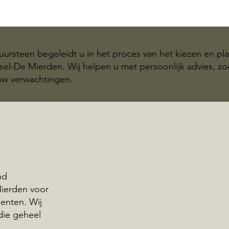
ursteen begeleidt u in het proces van het kiezen en pl
el-De Mierden. Wij helpen u met persoonlijk advies, 
 uw verwachtingen.
nd
Mierden voor
enten. Wij
die geheel