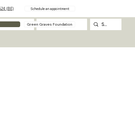
24 (BE)
Schedule an appointment
About
Contact
Green Graves Foundation