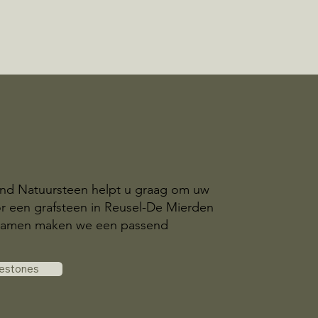
and Natuursteen helpt u graag om uw
r een grafsteen in Reusel-De Mierden
. Samen maken we een passend
vestones