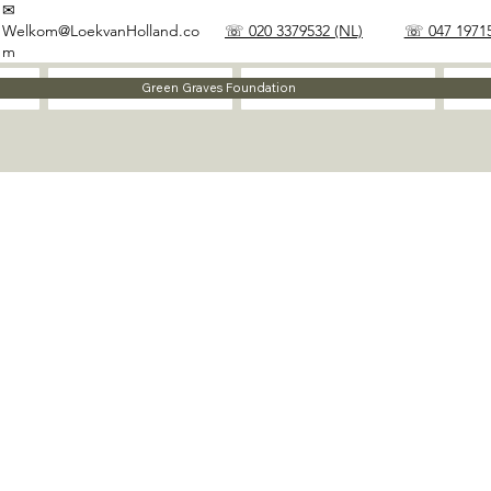
✉
Welkom@LoekvanHolland.co
☏ 020 3379532 (NL)
☏ 047 19715
m
Method
Materials
Green Graves Foundation