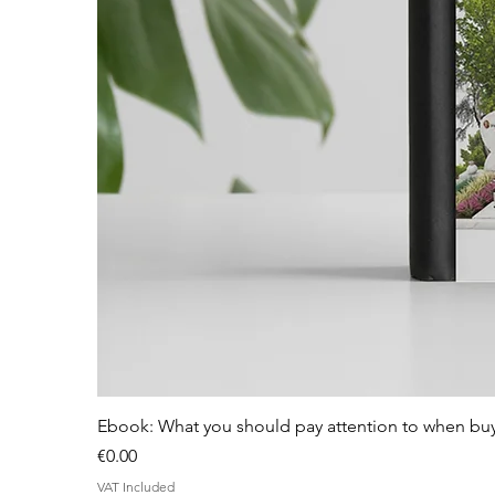
Ebook: What you should pay attention to when bu
Price
€0.00
VAT Included