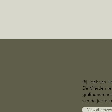
Bij Loek van H
De Mierden re
grafmonumente
van de juiste k
View all grave