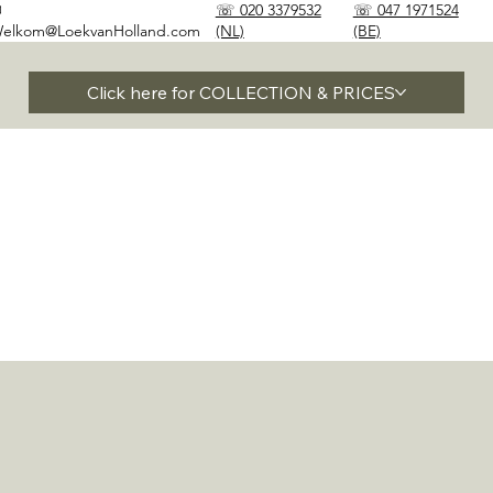
✉
☏ 020 3379532
☏ 047 1971524
elkom@LoekvanHolland.com
(NL)
(BE)
Click here for COLLECTION & PRICES