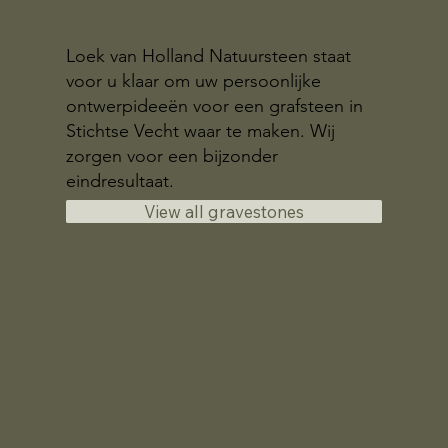
Loek van Holland Natuursteen staat
voor u klaar om uw persoonlijke
ontwerpideeën voor een grafsteen in
Stichtse Vecht waar te maken. Wij
zorgen voor een bijzonder
eindresultaat.
View all gravestones