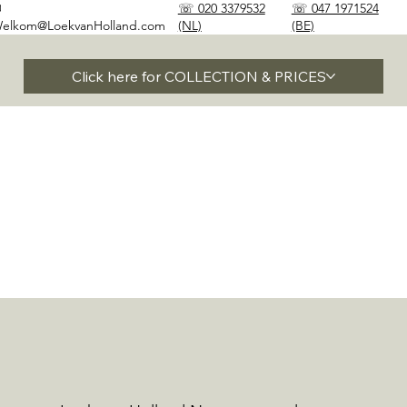
✉
☏ 020 3379532
☏ 047 1971524
elkom@LoekvanHolland.com
(NL)
(BE)
Click here for COLLECTION & PRICES