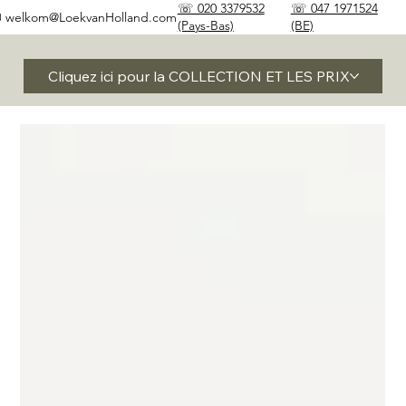
☏ 020 3379532
☏ 047 1971524
✉
welkom@LoekvanHolland.com
(Pays-Bas)
(BE)
Cliquez ici pour la COLLECTION ET LES PRIX