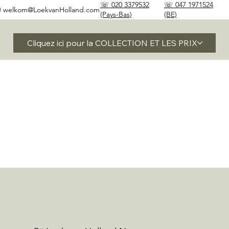
☏ 020 3379532
☏ 047 1971524
✉
welkom@LoekvanHolland.com
(Pays-Bas)
(BE)
Cliquez ici pour la COLLECTION ET LES PRIX