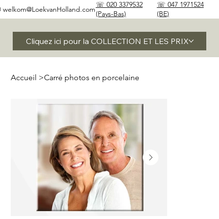
☏ 020 3379532
☏ 047 1971524
✉
welkom@LoekvanHolland.com
(Pays-Bas)
(BE)
Cliquez ici pour la COLLECTION ET LES PRIX
Accueil
>
Carré photos en porcelaine