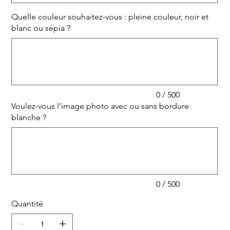
collègues, tout en ajoutant une élégance subtile à
l'hommage rendu à votre proche. Grâce à sa faible
Quelle couleur souhaitez-vous : pleine couleur, noir et
épaisseur, il peut également être utilisé sur des
blanc ou sépia ?
Jusqu'à
monuments en verre.
500
caractères.
0 / 500
Voulez-vous l’image photo avec ou sans bordure
blanche ?
Jusqu'à
500
caractères.
0 / 500
Quantité