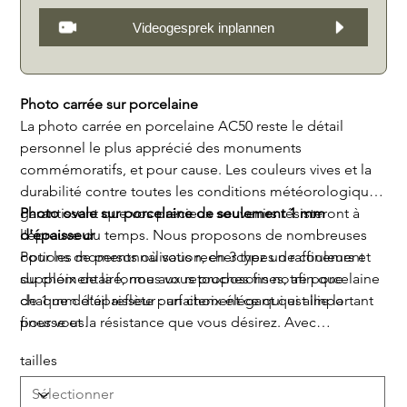
Videogesprek inplannen
Photo carrée sur porcelaine
La photo carrée en porcelaine AC50 reste le détail
personnel le plus apprécié des monuments
commémoratifs, et pour cause. Les couleurs vives et la
durabilité contre toutes les conditions météorologiques
garantissent que vos précieux souvenirs résisteront à
Photo ovale sur porcelaine de seulement 1 mm
l'épreuve du temps. Nous proposons de nombreuses
d'épaisseur
options de personnalisation, en 3 types de couleurs et
Pour les moments où vous recherchez un raffinement
du choix de la forme aux retouches fines, afin que
supplémentaire, nous vous proposons notre porcelaine
chaque détail reflète parfaitement ce qui est important
de 1 mm d'épaisseur : un choix élégant qui allie la
pour vous.
finesse et la résistance que vous désirez. Avec
seulement 1 mm d'épaisseur, elle conserve la qualité et
tailles
la durabilité éprouvées de la porcelaine standard, un
peu démodée et plus épaisse, que vous voyez chez vos