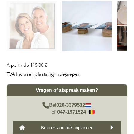
Prix
À partir de
115,00 €
TVA Incluse
|
plaatsing inbegrepen
Vragen of afspraak maken?
Bel
020-3379532
of
047-1971524
Bezoek aan huis inplannen