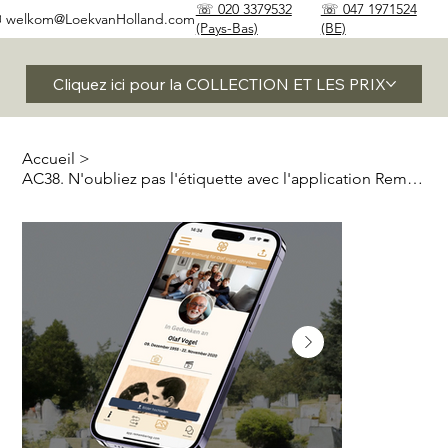
☏ 020 3379532
☏ 047 1971524
✉
welkom@LoekvanHolland.com
(Pays-Bas)
(BE)
Cliquez ici pour la COLLECTION ET LES PRIX
Accueil
>
AC38. N'oubliez pas l'étiquette avec l'application Remembrance.