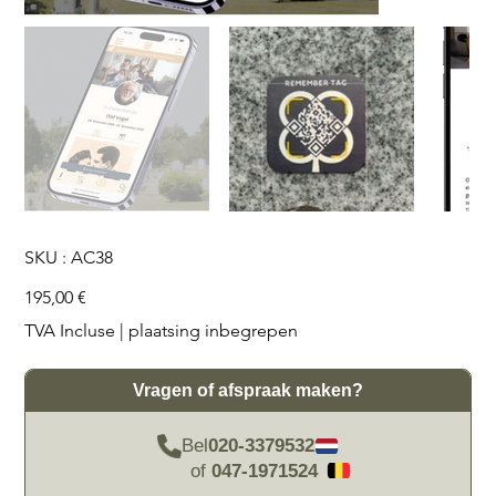
SKU
SKU :
AC38
AC38
Prix
195,00 €
TVA Incluse
|
plaatsing inbegrepen
Vragen of afspraak maken?
Bel
020-3379532
of
047-1971524