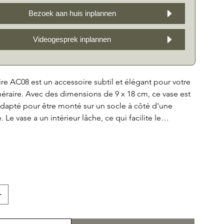
Bezoek aan huis inplannen
Videogesprek inplannen
ire AC08 est un accessoire subtil et élégant pour votre
raire. Avec des dimensions de 9 x 18 cm, ce vase est
dapté pour être monté sur un socle à côté d'une
 Le vase a un intérieur lâche, ce qui facilite le
l'eau. De plus, le vase est disponible dans toutes
 pierre naturelle, afin qu'il s'adapte parfaitement à
t funéraire et forme un bel ensemble. Avec ce
it vase funéraire, vous ajoutez un élément personnel
a pierre tombale de votre bien-aimé.