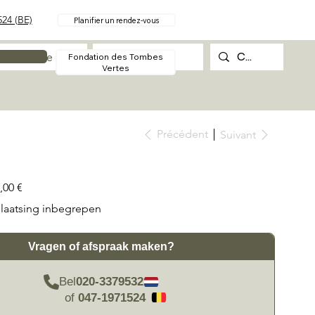
24 (BE)
Planifier un rendez-vous
Procédure
Contact
Fondation des Tombes
Vertes
Précédent
Suivant
,00 €
laatsing inbegrepen
Vragen of afspraak maken?
Bel
020-3379532
of
047-1971524