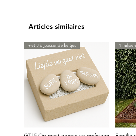
Articles similaires
met 3 bijpassende keitjes
1 miljoen
GT15 Op maat gemaakte grafsteen
Familie