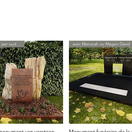
 jaar oud....
avec Menorah ou Magen David
 monument van versteen
Monument funéraire de la f