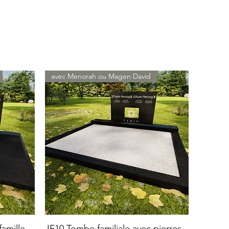
avec Menorah ou Magen David
amille
JF10 Tombe familiale avec pierres