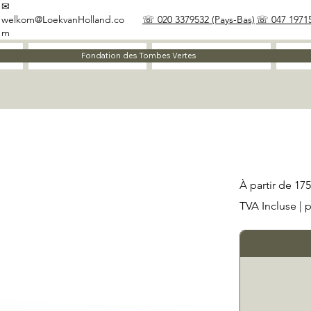
✉
welkom@LoekvanHolland.co
☏ 020 3379532 (Pays-Bas)
☏ 047 19715
m
À propos
Matériaux
Fondation des Tombes Vertes
Prix
À partir de
175
TVA Incluse
|
p