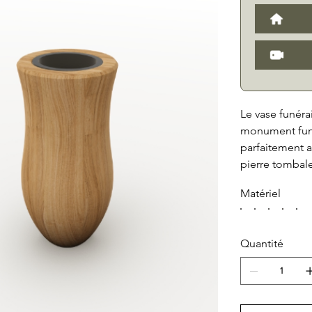
Le vase funéra
monument funé
parfaitement a
pierre tombale.
changement de 
Matériel
nos couleurs de
votre monumen
magnifique pet
Quantité
et élégant à l