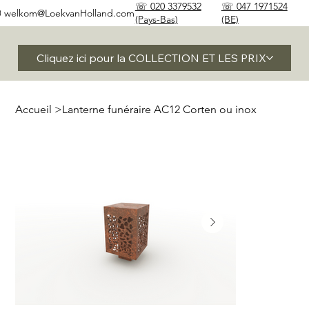
☏ 020 3379532
☏ 047 1971524
✉
welkom@LoekvanHolland.com
(Pays-Bas)
(BE)
Cliquez ici pour la COLLECTION ET LES PRIX
Accueil
>
Lanterne funéraire AC12 Corten ou inox