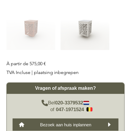
Prix
À partir de
575,00 €
TVA Incluse
|
plaatsing inbegrepen
Vragen of afspraak maken?
Bel
020-3379532
of
047-1971524
Bezoek aan huis inplannen