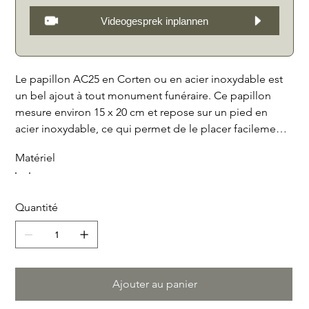
Videogesprek inplannen
Le papillon AC25 en Corten ou en acier inoxydable est
un bel ajout à tout monument funéraire. Ce papillon
mesure environ 15 x 20 cm et repose sur un pied en
acier inoxydable, ce qui permet de le placer facilement
sur une pierre tombale ou à proximité d'une pierre
Matériel
brute. Le design découpé en papillon ajoute une
touche d'élégance et de sérénité à la tombe. Qu'il soit
placé sur une tablette devant la pierre tombale ou près
Quantité
d'une pierre brute, ce papillon est une belle façon de
rendre hommage à un être cher. Fabriqué en acier
Corten durable ou en acier inoxydable, ce papillon
restera beau pendant des années et fera un souvenir
impérissable.
Ajouter au panier