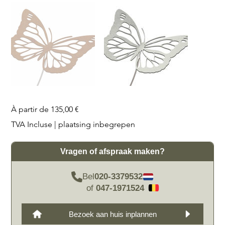
Prix
À partir de
135,00 €
TVA Incluse
|
plaatsing inbegrepen
Vragen of afspraak maken?
Bel
020-3379532
of
047-1971524
Bezoek aan huis inplannen