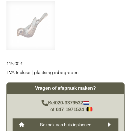
Prix
115,00 €
TVA Incluse
|
plaatsing inbegrepen
Vragen of afspraak maken?
Bel
020-3379532
of
047-1971524
Bezoek aan huis inplannen