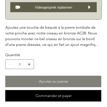
Videogesprek inplannen
Ajoutez une touche de beauté à la pierre tombale de
votre proche avec notre oiseau en bronze AC28. Nous
pouvons monter ce bel oiseau en bronze sur le bord
d’une pierre dressée, ce qui en fait un ajout magnifique
et subtil à la tombe. L'oiseau est fabriqué avec soin et
Quantité
présente un design détaillé, lui donnant une apparence
élégante. Le matériau en bronze garantit que l'oiseau
résiste à toutes les conditions météorologiques et reste
beau pendant des années. Donnez au monument
funéraire de votre proche une touche spéciale avec
Ajouter au panier
notre oiseau en bronze AC28.
Commander et payer