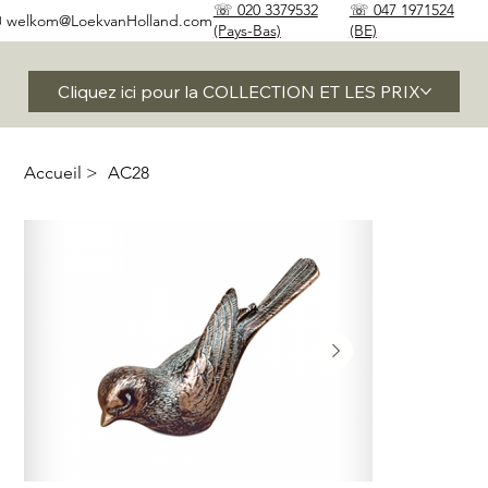
☏ 020 3379532
☏ 047 1971524
✉
welkom@LoekvanHolland.com
(Pays-Bas)
(BE)
Cliquez ici pour la COLLECTION ET LES PRIX
Accueil
>
AC28