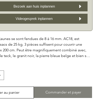
Bezoek aan huis inplannen
Videogesprek inplannen
jaunes se sont fendues de 8 à 16 mm. AC18, est
sacs de 25 kg. 3 pièces suffisent pour couvrir une
x 200 cm. Peut être magnifiquement combiné avec,
e teck, le granit noir, la pierre bleue belge et bien sûr
français en pierre calcaire.
Commander et payer
er au panier