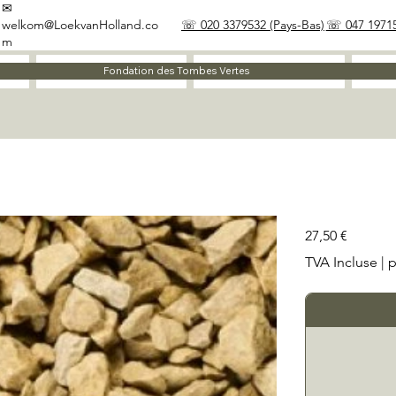
✉
welkom@LoekvanHolland.co
☏ 020 3379532 (Pays-Bas)
☏ 047 19715
m
À propos
Matériaux
Fondation des Tombes Vertes
Prix
27,50 €
TVA Incluse
|
p