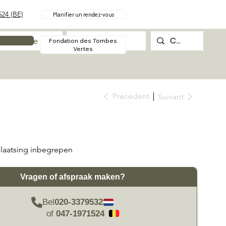
24 (BE)
Planifier un rendez-vous
Procédure
Contact
Fondation des Tombes
Vertes
Précédent
Suivant
laatsing inbegrepen
Vragen of afspraak maken?
Bel
020-3379532
of
047-1971524