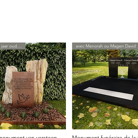
 jaar oud....
avec Menorah ou Magen David
 monument van versteen
Monument funéraire de la f