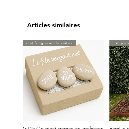
Articles similaires
met 3 bijpassende keitjes
1 miljoen
GT15 Op maat gemaakte grafsteen
Familie