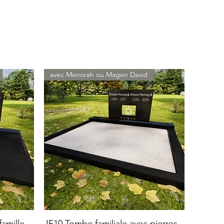
avec Menorah ou Magen David
amille
JF10 Tombe familiale avec pierres