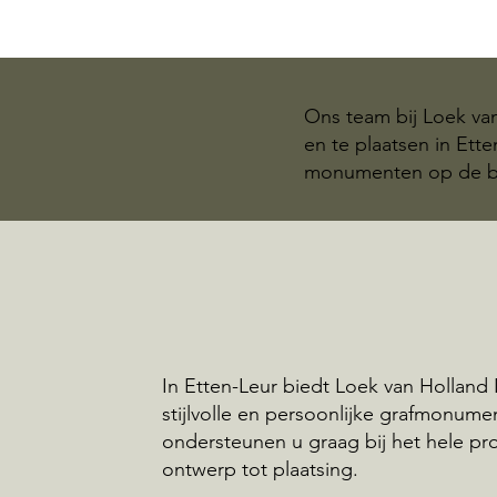
Ons team bij Loek va
en te plaatsen in Ett
monumenten op de be
In Etten-Leur biedt Loek van Holland
stijlvolle en persoonlijke grafmonume
ondersteunen u graag bij het hele pr
ontwerp tot plaatsing.