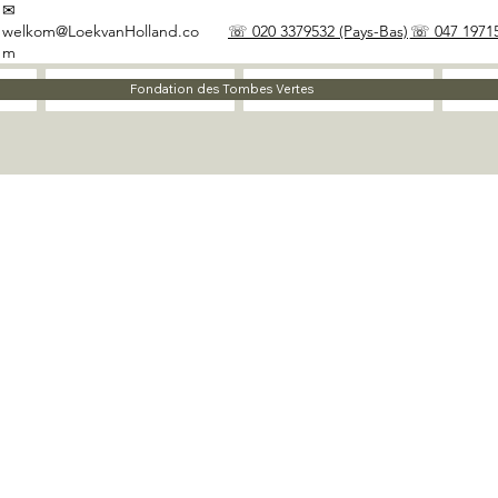
✉
welkom@LoekvanHolland.co
☏ 020 3379532 (Pays-Bas)
☏ 047 19715
m
À propos
Matériaux
Fondation des Tombes Vertes