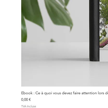
Ebook : Ce à quoi vous devez faire attention lors 
Prix
0,00 €
TVA Incluse