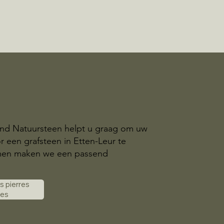
and Natuursteen helpt u graag om uw
r een grafsteen in Etten-Leur te
amen maken we een passend
es pierres
les