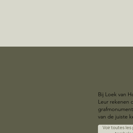
Bij Loek van H
Leur rekenen 
grafmonumente
van de juiste k
Voir toutes les