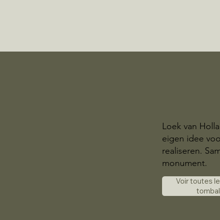
Loek van Holl
eigen idee voo
realiseren. S
monument.
Voir toutes l
tomba