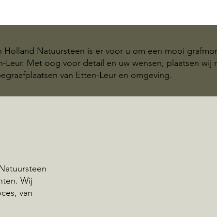
n Holland Natuursteen is er voor u om een mooi grafm
en-Leur. Met oog voor detail en uw wensen, plaatsen wij 
graafplaatsen van Etten-Leur en omgeving.
 Natuursteen
nten. Wij
oces, van