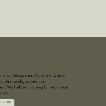
olland Natuursteen kunt u in Etten-
op deskundig advies voor
n. Wij helpen u graag bij het maken
euze.
 pierres