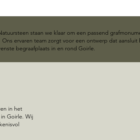
 Natuursteen staan we klaar om een passend grafmonum
en. Ons ervaren team zorgt voor een ontwerp dat aansluit
enste begraafplaats in en rond Goirle.
en in het
n Goirle. Wij
kenisvol