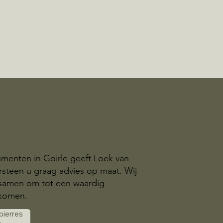
menten in Goirle geeft Loek van
steen u graag advies op maat. Wij
samen om tot een waardig
komen.
 pierres