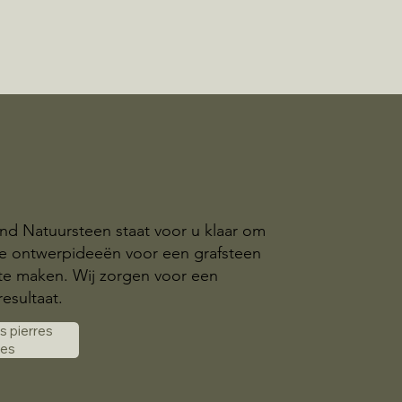
nd Natuursteen staat voor u klaar om
ke ontwerpideeën voor een grafsteen
 te maken. Wij zorgen voor een
esultaat.
es pierres
les