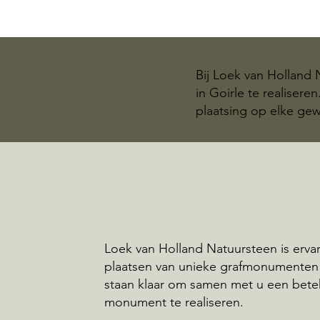
Bij Loek van Holland
in Goirle te realiser
plaatsing op elke gew
Loek van Holland Natuursteen is ervar
plaatsen van unieke grafmonumenten i
staan klaar om samen met u een bete
monument te realiseren.