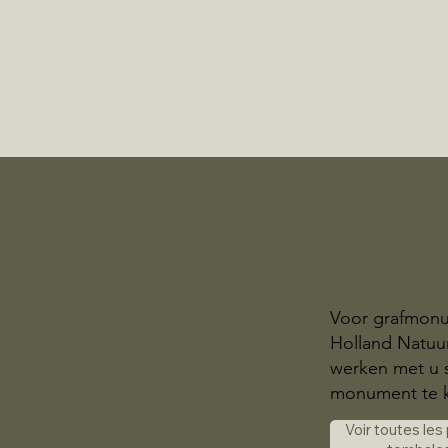
Voor grafmonu
Holland Natuur
werken met u 
monument te 
Voir toutes les