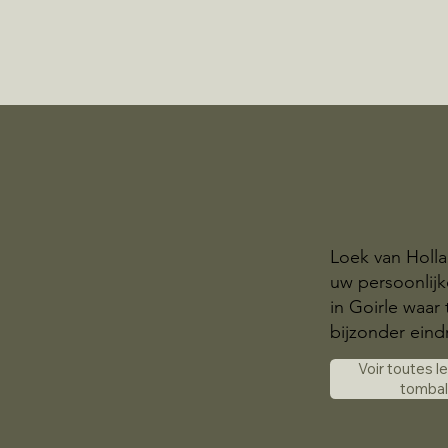
Loek van Holla
uw persoonlij
in Goirle waar
bijzonder eindr
Voir toutes l
tomba