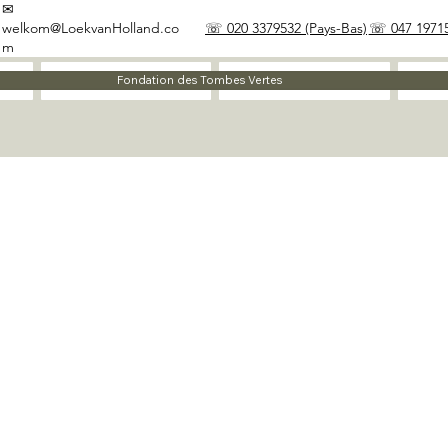
✉
welkom@LoekvanHolland.co
☏ 020 3379532 (Pays-Bas)
☏ 047 19715
m
À propos
Matériaux
Fondation des Tombes Vertes