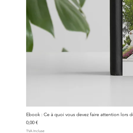
Ebook : Ce à quoi vous devez faire attention lors 
Prix
0,00 €
TVA Incluse