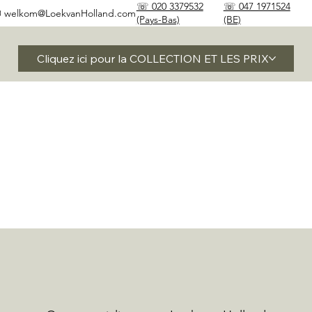
☏ 020 3379532
☏ 047 1971524
✉
welkom@LoekvanHolland.com
(Pays-Bas)
(BE)
Cliquez ici pour la COLLECTION ET LES PRIX