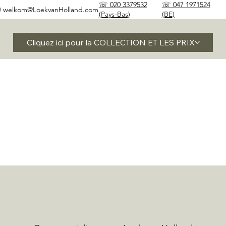
☏ 020 3379532
☏ 047 1971524
✉
welkom@LoekvanHolland.com
(Pays-Bas)
(BE)
Cliquez ici pour la COLLECTION ET LES PRIX