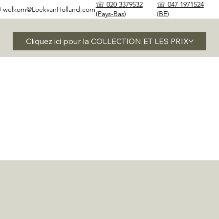
☏ 020 3379532
☏ 047 1971524
✉
welkom@LoekvanHolland.com
(Pays-Bas)
(BE)
Cliquez ici pour la COLLECTION ET LES PRIX