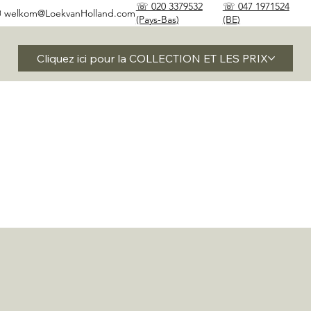
☏ 020 3379532
☏ 047 1971524
✉
welkom@LoekvanHolland.com
(Pays-Bas)
(BE)
Cliquez ici pour la COLLECTION ET LES PRIX