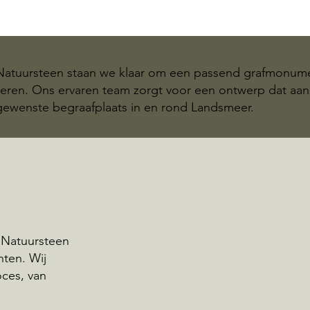
 Natuursteen staan we klaar om een passend grafmonum
seren. Ons ervaren team zorgt voor een ontwerp dat aan
 gewenste begraafplaats in en rond Landsmeer.
 Natuursteen
nten. Wij
oces, van