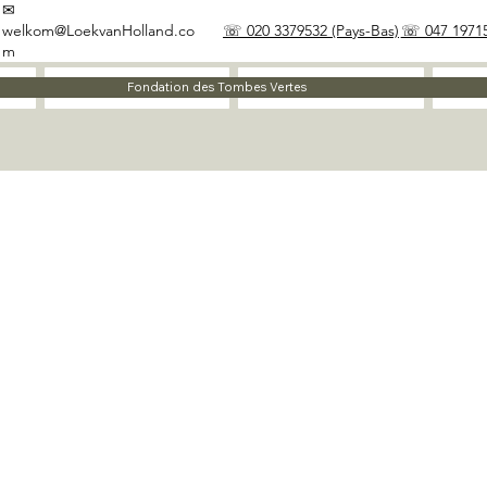
✉
welkom@LoekvanHolland.co
☏ 020 3379532 (Pays-Bas)
☏ 047 19715
m
À propos
Matériaux
Fondation des Tombes Vertes