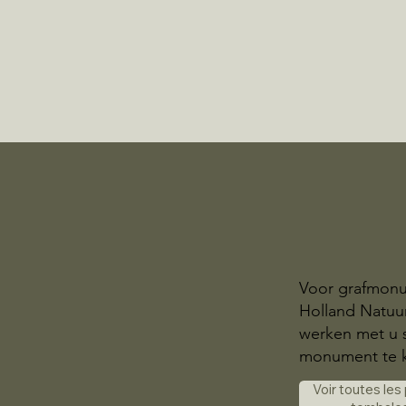
Voor grafmonu
Holland Natuur
werken met u 
monument te 
Voir toutes les