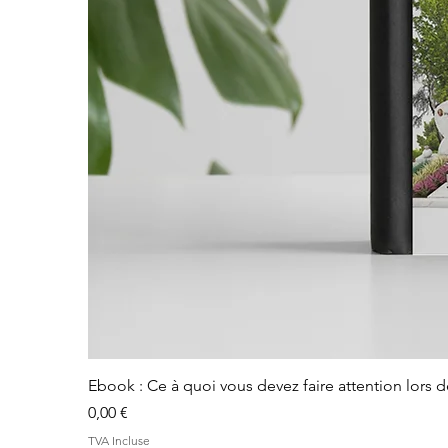
Ebook : Ce à quoi vous devez faire attention lors 
Prix
0,00 €
TVA Incluse