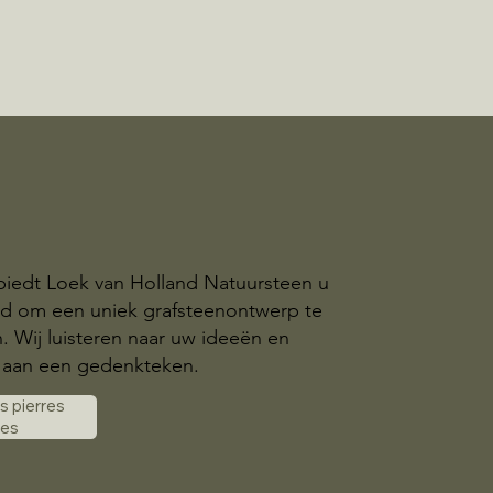
biedt Loek van Holland Natuursteen u
id om een uniek grafsteenontwerp te
n. Wij luisteren naar uw ideeën en
aan een gedenkteken.
es pierres
les