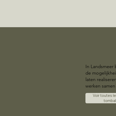
In Landsmeer 
de mogelijkhe
laten realisere
werken samen 
Voir toutes l
tomba