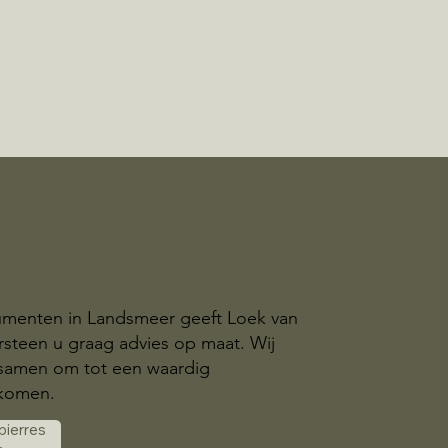
menten in Landsmeer geeft Loek van
steen u graag advies op maat. Wij
samen om tot een waardig
komen.
 pierres