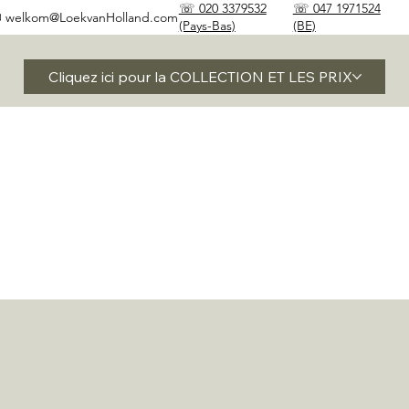
☏ 020 3379532
☏ 047 1971524
✉
welkom@LoekvanHolland.com
(Pays-Bas)
(BE)
Cliquez ici pour la COLLECTION ET LES PRIX