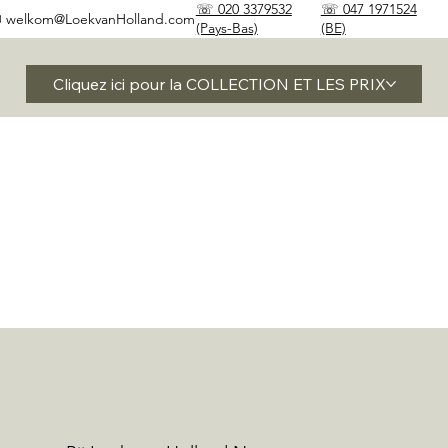
☏ 020 3379532
☏ 047 1971524
✉
welkom@LoekvanHolland.com
(Pays-Bas)
(BE)
Cliquez ici pour la COLLECTION ET LES PRIX