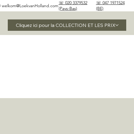
☏ 020 3379532
☏ 047 1971524
✉
welkom@LoekvanHolland.com
(Pays-Bas)
(BE)
Cliquez ici pour la COLLECTION ET LES PRIX