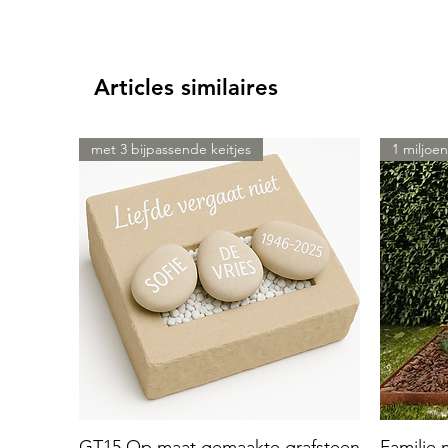
Articles similaires
met 3 bijpassende keitjes
1 miljoen
GT15 Op maat gemaakte grafsteen
Familie