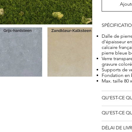
de manière ap
Ajout
SPÉCIFICATI
Dalle de pierre
d'épaisseur en
calcaire franç
pierre bleue be
Verre transpar
gravure coloré
Supports de ve
Fondation en
Max. taille 80 
QU'EST-CE QU
QU'EST-CE QU
DÉLAI DE LIV