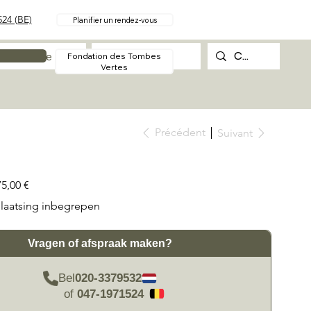
24 (BE)
Planifier un rendez-vous
Procédure
Contact
Fondation des Tombes
Vertes
Précédent
Suivant
75,00 €
laatsing inbegrepen
Vragen of afspraak maken?
Bel
020-3379532
of
047-1971524