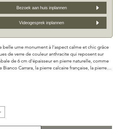
Bezoek aan huis inplannen
Videogesprek inplannen
e belle urne monument à l'aspect calme et chic grâce
es de verre de couleur anthracite qui reposent sur
mbale de 6 cm d'épaisseur en pierre naturelle, comme
le Bianco Carrara, la pierre calcaire française, la pierre
 le teck. . Les deux plaques de verre sont gravées,
a possibilité d'ajouter une image incluse ou une
te aux UV en plus du texte. En option, vous pouvez
position florale dans ou sur la pierre tombale, ou
 ou une lanterne. La combinaison du matériau de
et des gravures personnelles font de l'UM31 un
aire unique et significatif pour votre proche. Avec
émorial, vous pouvez rendre hommage à votre proche