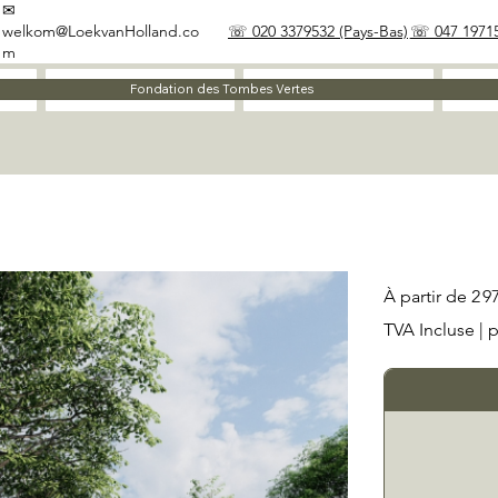
✉
welkom@LoekvanHolland.co
☏ 020 3379532 (Pays-Bas)
☏ 047 19715
m
À propos
Matériaux
Fondation des Tombes Vertes
Prix
À partir de
2 9
TVA Incluse
|
p