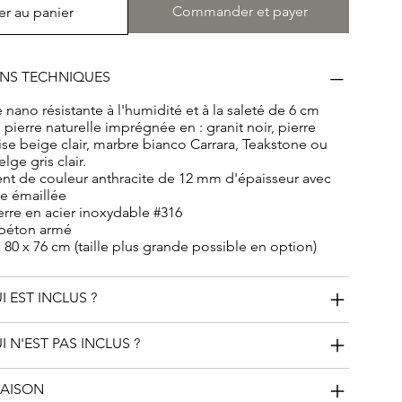
propriée.
Commander et payer
er au panier
ONS TECHNIQUES
 nano résistante à l'humidité et à la saleté de 6 cm
 pierre naturelle imprégnée en : granit noir, pierre
aise beige clair, marbre bianco Carrara, Teakstone ou
lge gris clair.
ent de couleur anthracite de 12 mm d'épaisseur avec
e émaillée
rre en acier inoxydable #316
 béton armé
x 80 x 76 cm (taille plus grande possible en option)
I EST INCLUS ?
I N'EST PAS INCLUS ?
RAISON