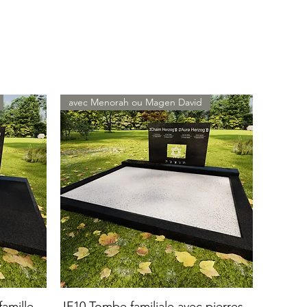
avec Menorah ou Magen David
amille
JF10 Tombe familiale avec pierres