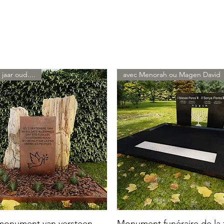
 jaar oud....
avec Menorah ou Magen David
 monument van versteen
Monument funéraire de la f