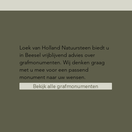
Loek van Holland Natuursteen biedt u
in Beesel vrijblijvend advies over
grafmonumenten. Wij denken graag
met u mee voor een passend
monument naar uw wensen.
Bekijk alle grafmonumenten