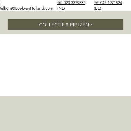
✉
☏ 020 3379532
☏ 047 1971524
elkom@LoekvanHolland.com
(NL)
(BE)
COLLECTIE & PRIJZEN