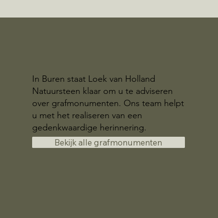
In Buren staat Loek van Holland
Natuursteen klaar om u te adviseren
over grafmonumenten. Ons team helpt
u met het realiseren van een
gedenkwaardige herinnering.
Bekijk alle grafmonumenten