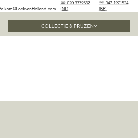
✉
☏ 020 3379532
☏ 047 1971524
elkom@LoekvanHolland.com
(NL)
(BE)
COLLECTIE & PRIJZEN