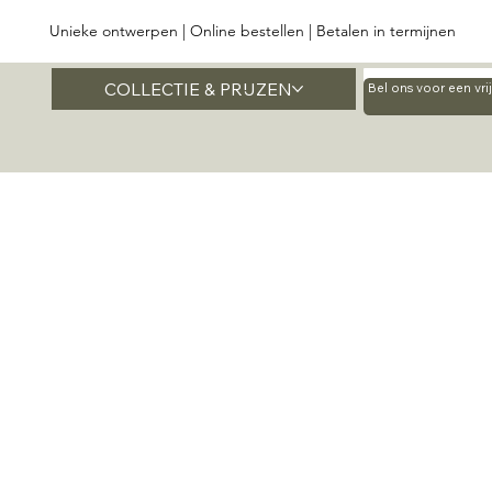
Unieke ontwerpen | Online bestellen | Betalen in termijnen
COLLECTIE & PRIJZEN
Home
Bel ons voor een vr