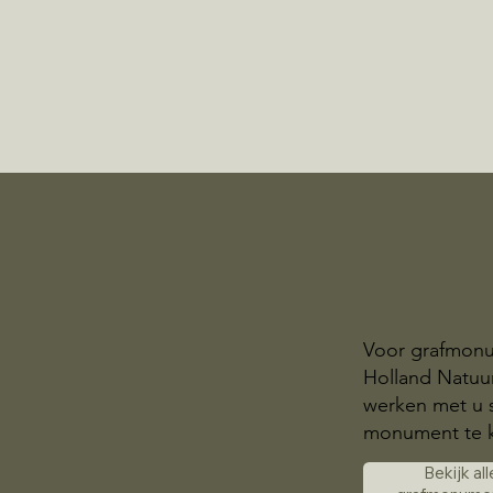
Voor grafmonu
Holland Natuur
werken met u 
monument te 
Bekijk all