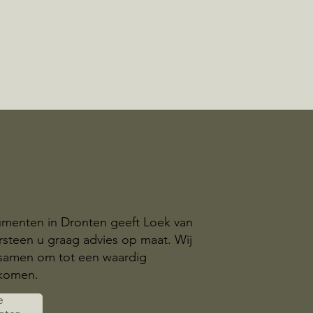
menten in Dronten geeft Loek van
steen u graag advies op maat. Wij
samen om tot een waardig
komen.
e