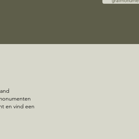
grafmonume
land
afmonumenten
nt en vind een