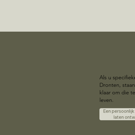
Als u specifie
Dronten, staan
klaar om die t
leven.
Een persoonlij
laten ont