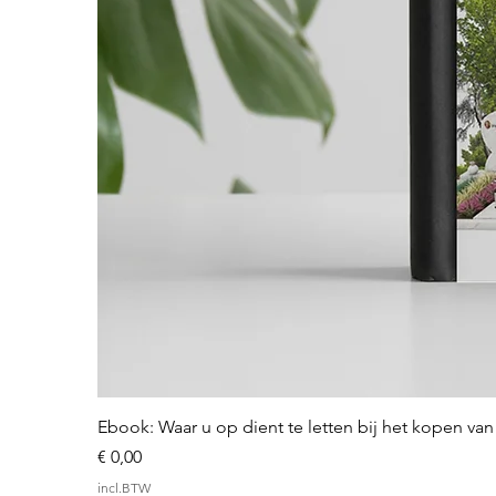
Ebook: Waar u op dient te letten bij het kopen v
Prijs
€ 0,00
incl.BTW