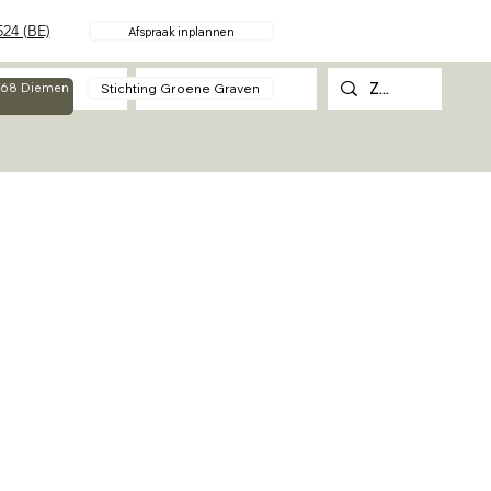
24 (BE)
Afspraak inplannen
Over
Contact
Stichting Groene Graven
g 68 Diemen