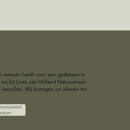
ke wensen heeft voor een grafsteen in
 wij bij Loek van Holland Natuursteen
e vervullen. Wij brengen uw ideeën tot
k monument
werpen