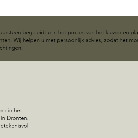
ursteen begeleidt u in het proces van het kiezen en pl
ten. Wij helpen u met persoonlijk advies, zodat het mo
chtingen.
en in het
in Dronten.
betekenisvol