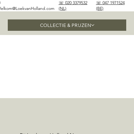
✉
☏ 020 3379532
☏ 047 1971524
elkom@LoekvanHolland.com
(NL)
(BE)
COLLECTIE & PRIJZEN