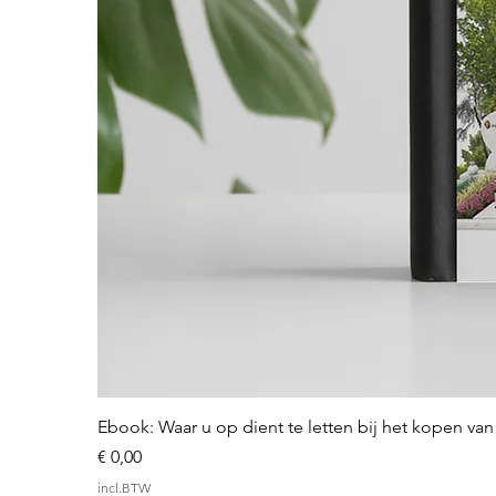
Ebook: Waar u op dient te letten bij het kopen v
Prijs
€ 0,00
incl.BTW