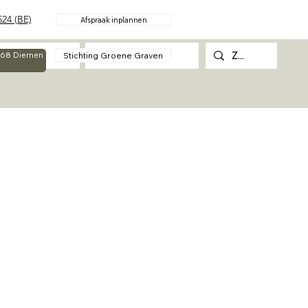
24 (BE)
Afspraak inplannen
Over
Contact
Stichting Groene Graven
g 68 Diemen