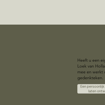
Heeft u een ei
Loek van Holl
mee en werkt u
gedenkteken.
Een persoonlij
laten ont