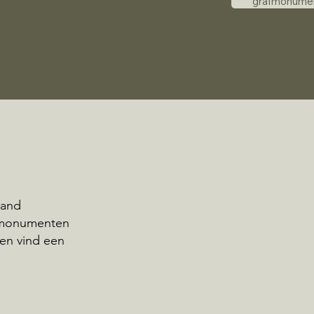
grafmonume
land
afmonumenten
en vind een