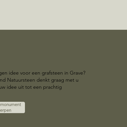
gen idee voor een grafsteen in Grave?
and Natuursteen denkt graag met u
w idee uit tot een prachtig
k monument
werpen