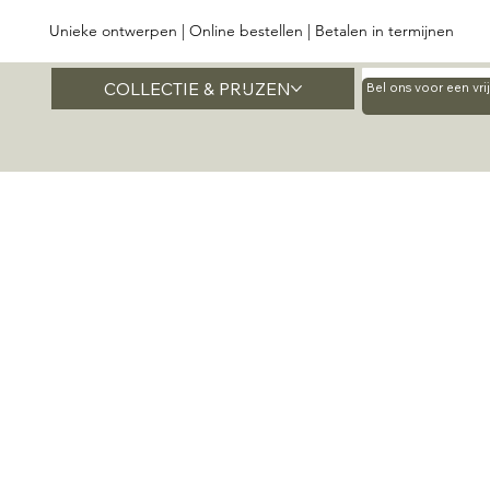
Unieke ontwerpen | Online bestellen | Betalen in termijnen
COLLECTIE & PRIJZEN
Home
Bel ons voor een vr