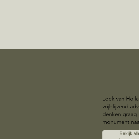
Loek van Holla
vrijblijvend a
denken graag 
monument naa
Bekijk all