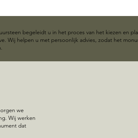
ursteen begeleidt u in het proces van het kiezen en pl
e. Wij helpen u met persoonlijk advies, zodat het monu
.
rzorgen we
ng. Wij werken
nument dat