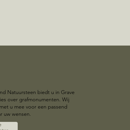
nd Natuursteen biedt u in Grave
dvies over grafmonumenten. Wij
met u mee voor een passend
r uw wensen.
e