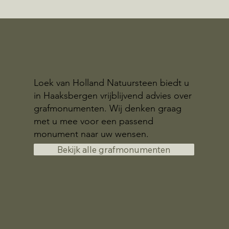
Loek van Holland Natuursteen biedt u
in Haaksbergen vrijblijvend advies over
grafmonumenten. Wij denken graag
met u mee voor een passend
monument naar uw wensen.
Bekijk alle grafmonumenten