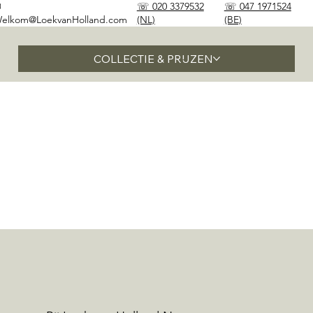
✉
☏ 020 3379532
☏ 047 1971524
elkom@LoekvanHolland.com
(NL)
(BE)
COLLECTIE & PRIJZEN