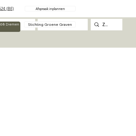
24 (BE)
Afspraak inplannen
Over
Contact
Stichting Groene Graven
g 68 Diemen