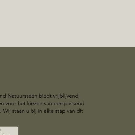
nd Natuursteen biedt vrijblijvend
en voor het kiezen van een passend
ij staan u bij in elke stap van dit
e