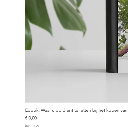
Ebook: Waar u op dient te letten bij het kopen v
Prijs
€ 0,00
incl.BTW