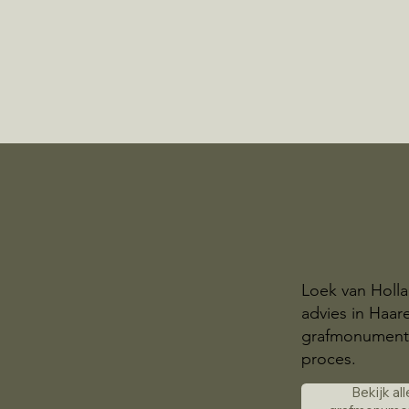
Loek van Holla
advies in Haar
grafmonument. W
proces.
Bekijk all