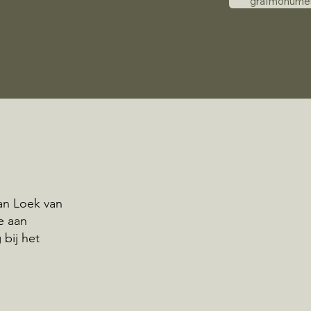
grafmonume
an Loek van
e aan
bij het