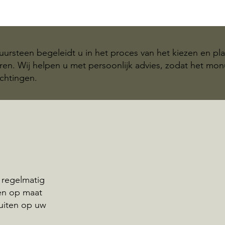
ursteen begeleidt u in het proces van het kiezen en pl
en. Wij helpen u met persoonlijk advies, zodat het mon
chtingen.
 regelmatig
en op maat
uiten op uw