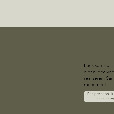
Loek van Holl
eigen idee voo
realiseren. S
monument.
Een persoonlij
laten ont