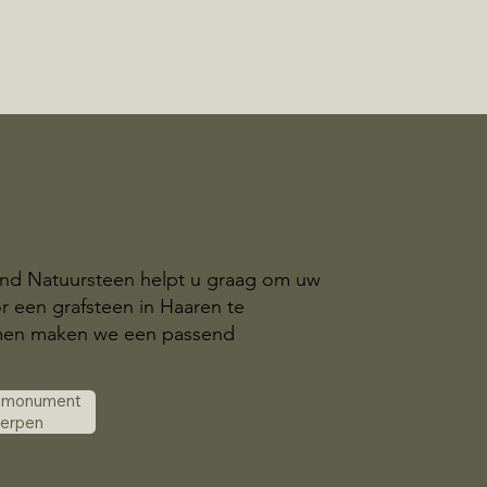
and Natuursteen helpt u graag om uw
r een grafsteen in Haaren te
amen maken we een passend
k monument
werpen