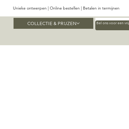
Unieke ontwerpen | Online bestellen | Betalen in termijnen
COLLECTIE & PRIJZEN
Home
Bel ons voor een vr