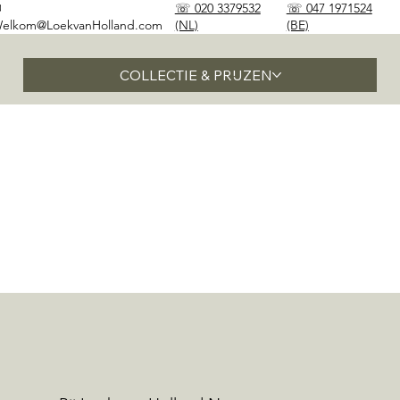
✉
☏ 020 3379532
☏ 047 1971524
elkom@LoekvanHolland.com
(NL)
(BE)
COLLECTIE & PRIJZEN