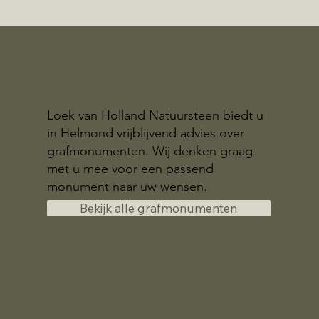
Loek van Holland Natuursteen biedt u
in Helmond vrijblijvend advies over
grafmonumenten. Wij denken graag
met u mee voor een passend
monument naar uw wensen.
Bekijk alle grafmonumenten