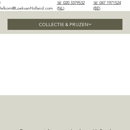
✉
☏ 020 3379532
☏ 047 1971524
elkom@LoekvanHolland.com
(NL)
(BE)
COLLECTIE & PRIJZEN