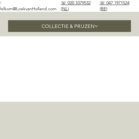
✉
☏ 020 3379532
☏ 047 1971524
elkom@LoekvanHolland.com
(NL)
(BE)
COLLECTIE & PRIJZEN