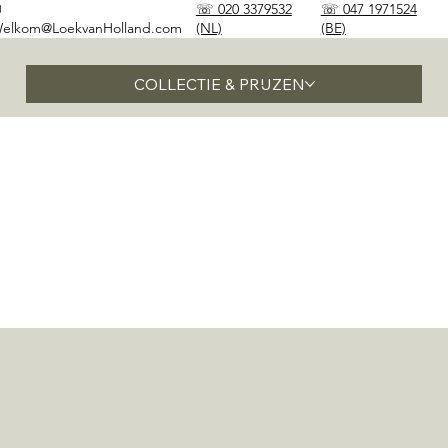
✉
☏ 020 3379532
☏ 047 1971524
elkom@LoekvanHolland.com
(NL)
(BE)
COLLECTIE & PRIJZEN