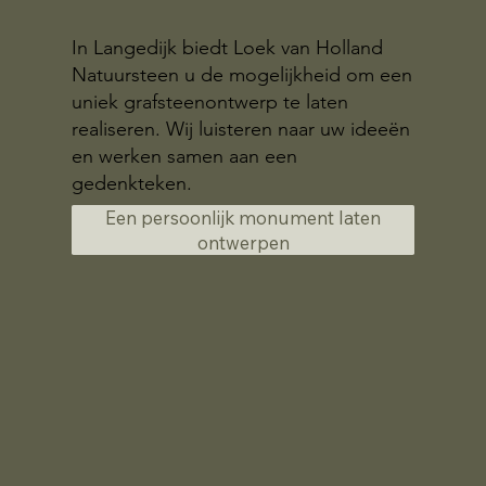
In Langedijk biedt Loek van Holland
Natuursteen u de mogelijkheid om een
uniek grafsteenontwerp te laten
realiseren. Wij luisteren naar uw ideeën
en werken samen aan een
gedenkteken.
Een persoonlijk monument laten
ontwerpen