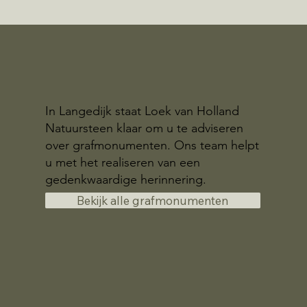
In Langedijk staat Loek van Holland
Natuursteen klaar om u te adviseren
over grafmonumenten. Ons team helpt
u met het realiseren van een
gedenkwaardige herinnering.
Bekijk alle grafmonumenten