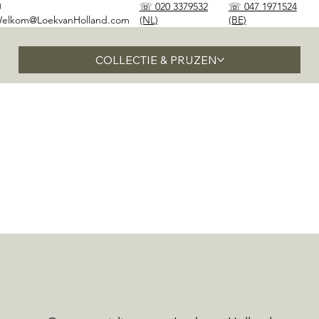
✉
☏ 020 3379532
☏ 047 1971524
elkom@LoekvanHolland.com
(NL)
(BE)
COLLECTIE & PRIJZEN