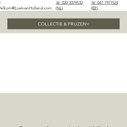
✉
☏ 020 3379532
☏ 047 1971524
elkom@LoekvanHolland.com
(NL)
(BE)
COLLECTIE & PRIJZEN