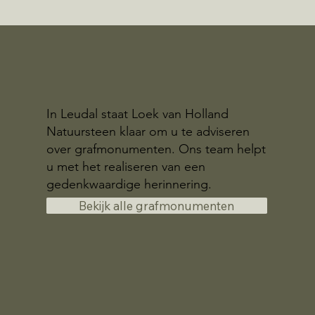
In Leudal staat Loek van Holland
Natuursteen klaar om u te adviseren
over grafmonumenten. Ons team helpt
u met het realiseren van een
gedenkwaardige herinnering.
Bekijk alle grafmonumenten