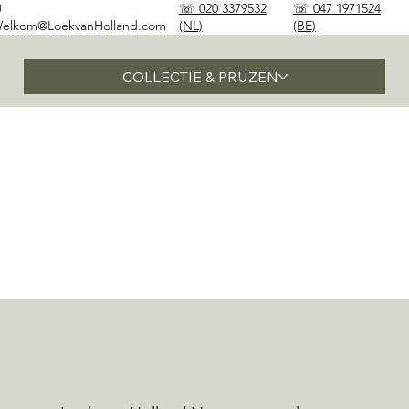
✉
☏ 020 3379532
☏ 047 1971524
elkom@LoekvanHolland.com
(NL)
(BE)
COLLECTIE & PRIJZEN