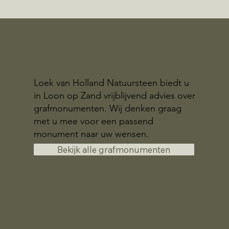
Loek van Holland Natuursteen biedt u
in Loon op Zand vrijblijvend advies over
grafmonumenten. Wij denken graag
met u mee voor een passend
monument naar uw wensen.
Bekijk alle grafmonumenten