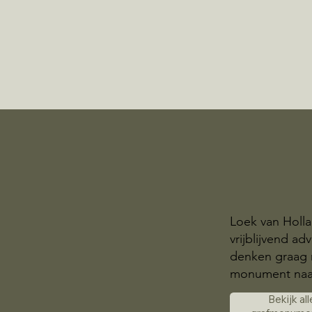
Loek van Holla
vrijblijvend a
denken graag 
monument naa
Bekijk all