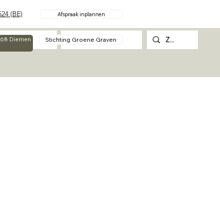
24 (BE)
Afspraak inplannen
Over
Contact
Stichting Groene Graven
g 68 Diemen