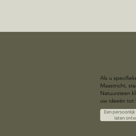
Als u specifie
Maastricht, sta
Natuursteen kl
uw ideeën tot 
Een persoonlij
laten ont