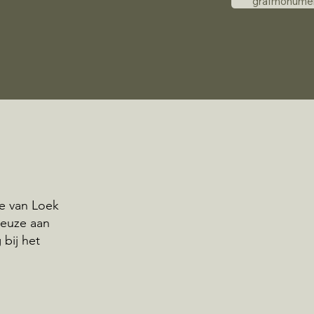
grafmonume
te van Loek
keuze aan
bij het