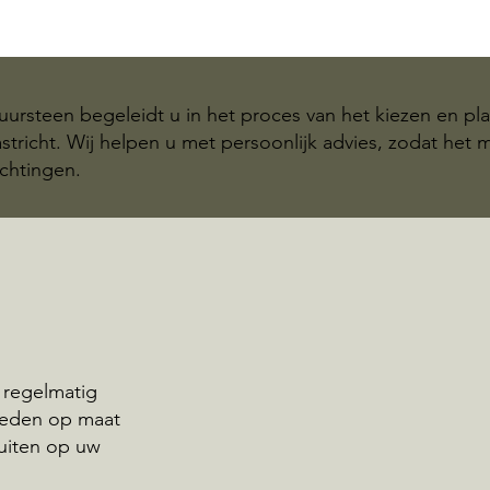
ursteen begeleidt u in het proces van het kiezen en pl
tricht. Wij helpen u met persoonlijk advies, zodat het
chtingen.
 regelmatig
ieden op maat
uiten op uw