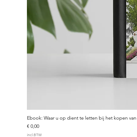
Ebook: Waar u op dient te letten bij het kopen v
Prijs
€ 0,00
incl.BTW