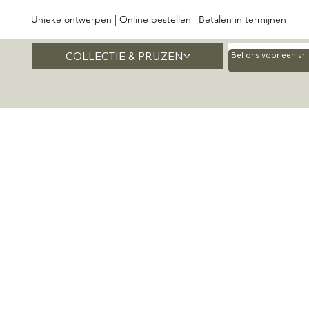
Unieke ontwerpen | Online bestellen | Betalen in termijnen
COLLECTIE & PRIJZEN
Home
Bel ons voor een vr