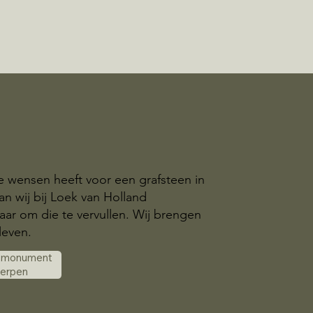
ke wensen heeft voor een grafsteen in
an wij bij Loek van Holland
aar om die te vervullen. Wij brengen
leven.
k monument
werpen