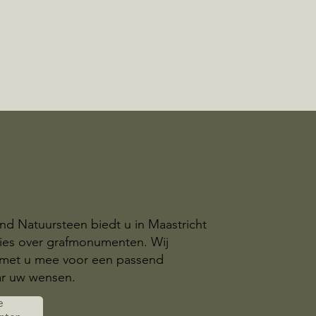
nd Natuursteen biedt u in Maastricht
dvies over grafmonumenten. Wij
met u mee voor een passend
r uw wensen.
e