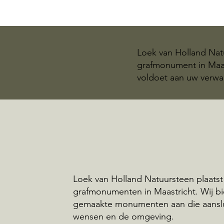
Loek van Holland Natu
grafmonument in Maas
voldoet aan uw verwa
Loek van Holland Natuursteen plaatst
grafmonumenten in Maastricht. Wij b
gemaakte monumenten aan die aansl
wensen en de omgeving.