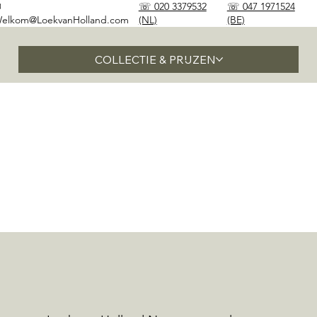
✉
☏ 020 3379532
☏ 047 1971524
elkom@LoekvanHolland.com
(NL)
(BE)
COLLECTIE & PRIJZEN