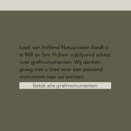
Loek van Holland Natuursteen biedt u
in Mill en Sint Hubert vrijblijvend advies
over grafmonumenten. Wij denken
graag met u mee voor een passend
monument naar uw wensen.
Bekijk alle grafmonumenten