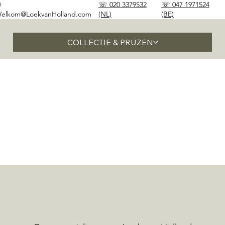
✉
☏ 020 3379532
☏ 047 1971524
elkom@LoekvanHolland.com
(NL)
(BE)
COLLECTIE & PRIJZEN