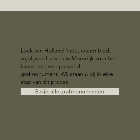
Loek van Holland Natuursteen biedt
vrijblijvend advies in Moerdijk voor het
kiezen van een passend
grafmonument. Wij staan u bij in elke
stap van dit proces.
Bekijk alle grafmonumenten